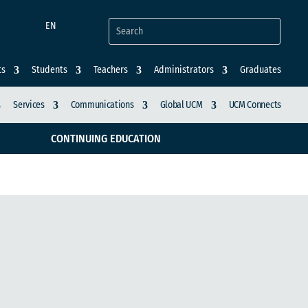
EN
ts
Students
Teachers
Administrators
Graduates
Services
Communications
Global UCM
UCM Connects
CONTINUING EDUCATION