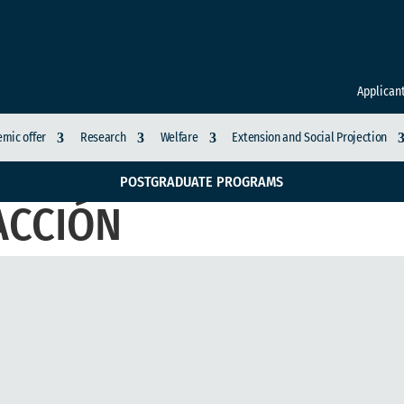
Applican
mic offer
Research
Welfare
Extension and Social Projection
POSTGRADUATE PROGRAMS
ACCIÓN