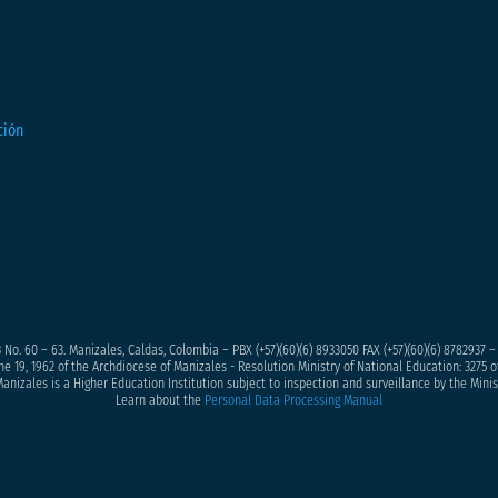
 No. 60 – 63. Manizales, Caldas, Colombia – PBX (+57)
(60)(6) 8933050
FAX (+57)(60)(6) 8782937 
ne 19, 1962 of the Archdiocese of Manizales - Resolution Ministry of National Education: 3275 of
anizales is a Higher Education Institution subject to inspection and surveillance by the Minis
Learn about the
Personal Data Processing Manual