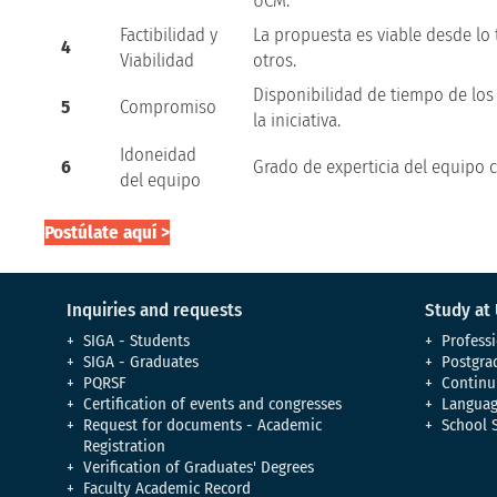
UCM.
Factibilidad y
La propuesta es viable desde lo t
4
Viabilidad
otros.
Disponibilidad de tiempo de lo
5
Compromiso
la iniciativa.
Idoneidad
6
Grado de experticia del equipo 
del equipo
Postúlate aquí >
Inquiries and requests
Study at
SIGA - Students
Professi
SIGA - Graduates
Postgra
PQRSF
Continu
Certification of events and congresses
Languag
Request for documents - Academic
School 
Registration
Verification of Graduates' Degrees
Faculty Academic Record