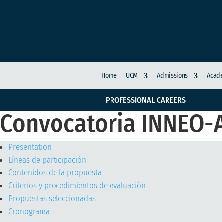
Home
UCM
Admissions
Acade
PROFESSIONAL CAREERS
Convocatoria INNEO-
Presentation
Líneas de participación
Contenidos de la propuesta
Criterios y procedimientos de evaluación
Propuestas seleccionadas
Cronograma