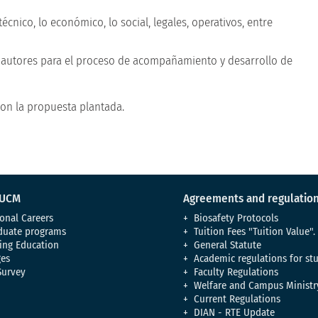
écnico, lo económico, lo social, legales, operativos, entre
s autores para el proceso de acompañamiento y desarrollo de
con la propuesta plantada.
 UCM
Agreements and regulatio
onal Careers
Biosafety Protocols
duate programs
Tuition Fees "Tuition Value".
ing Education
General Statute
es
Academic regulations for st
Survey
Faculty Regulations
Welfare and Campus Ministr
Current Regulations
DIAN - RTE Update