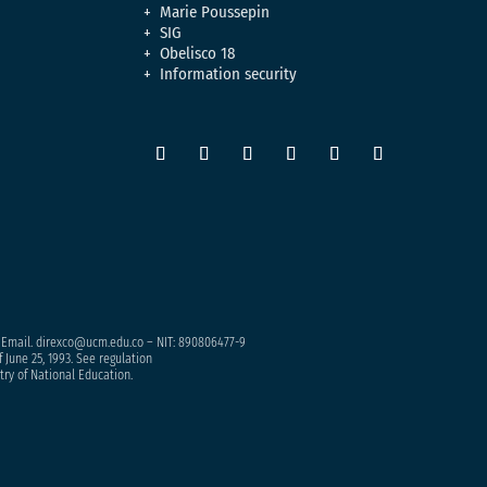
Marie Poussepin
SIG
Obelisco 18
Information security
– Email. direxco@ucm.edu.co – NIT: 890806477-9
 June 25, 1993. See regulation
try of National Education.