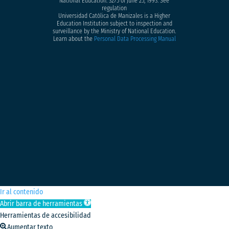
National Education: 3275 of June 25, 1993. See
regulation
Universidad Católica de Manizales is a Higher
Education Institution subject to inspection and
surveillance by the Ministry of National Education.
Learn about the
Personal Data Processing Manual
Ir al contenido
Abrir barra de herramientas
Herramientas de accesibilidad
Aumentar texto