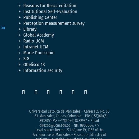
Reasons for Reaccreditation
Institutional Self-Evaluation
Publishing Center
Perception measurement survey
Library
Global Academy
Radio UCM
Intranet UCM
Marie Poussepin
SIG
Obelisco 18
Information security
Universidad Católica de Manizales – Carrera 23 No. 60
– 63. Manizales, Caldas, Colombia – PBX (+57)
(60)(6)
8933050
FAX (+57)(60)(6) 8782937 – Email.
direxco@ucm.edu.co – NIT: 890806477-9
Legal status: Decree 271 of June 19, 1962 of the
Archdiocese of Manizales - Resolution Ministry of