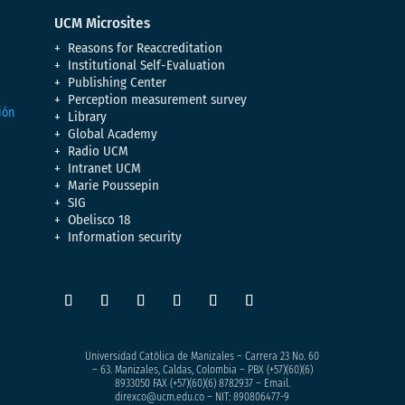
UCM Microsites
Reasons for Reaccreditation
Institutional Self-Evaluation
Publishing Center
Perception measurement survey
Library
Global Academy
Radio UCM
Intranet UCM
Marie Poussepin
SIG
Obelisco 18
Information security
Universidad Católica de Manizales – Carrera 23 No. 60
– 63. Manizales, Caldas, Colombia – PBX (+57)
(60)(6)
8933050
FAX (+57)(60)(6) 8782937 – Email.
direxco@ucm.edu.co – NIT: 890806477-9