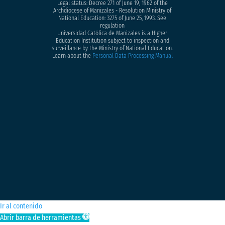
Legal status: Decree 271 of June 19, 1962 of the
Archdiocese of Manizales - Resolution Ministry of
National Education: 3275 of June 25, 1993. See
regulation
Universidad Católica de Manizales is a Higher
Education Institution subject to inspection and
surveillance by the Ministry of National Education.
Learn about the
Personal Data Processing Manual
Ir al contenido
Abrir barra de herramientas