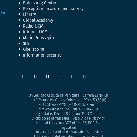
Publishing Center
Perception measurement survey
Library
Global Academy
Radio UCM
Intranet UCM
Marie Poussepin
SIG
Obelisco 18
Information security
Universidad Católica de Manizales – Carrera 23 No. 60
– 63. Manizales, Caldas, Colombia – PBX (+57)
(60)(6)
8933050
FAX (+57)(60)(6) 8782937 – Email.
direxco@ucm.edu.co – NIT: 890806477-9
Legal status: Decree 271 of June 19, 1962 of the
Archdiocese of Manizales - Resolution Ministry of
National Education: 3275 of June 25, 1993. See
regulation
Universidad Católica de Manizales is a Higher
Education Institution subject to inspection and