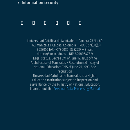
Information security
Universidad Católica de Manizales – Carrera 23 No. 60
– 63. Manizales, Caldas, Colombia – PBX (+57)
(60)(6)
8933050
FAX (+57)(60)(6) 8782937 – Email.
direxco@ucm.edu.co – NIT: 890806477-9
Legal status: Decree 271 of June 19, 1962 of the
Archdiocese of Manizales - Resolution Ministry of
National Education: 3275 of June 25, 1993. See
regulation
Universidad Católica de Manizales is a Higher
Education Institution subject to inspection and
surveillance by the Ministry of National Education.
Learn about the
Personal Data Processing Manual