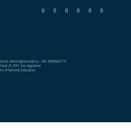
– Email. direxco@ucm.edu.co – NIT: 890806477-9
 June 25, 1993. See regulation
try of National Education.