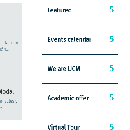
Featured
Events calendar
acitará en
ón...
We are UCM
 Moda.
Academic offer
nizales y
...
Virtual Tour