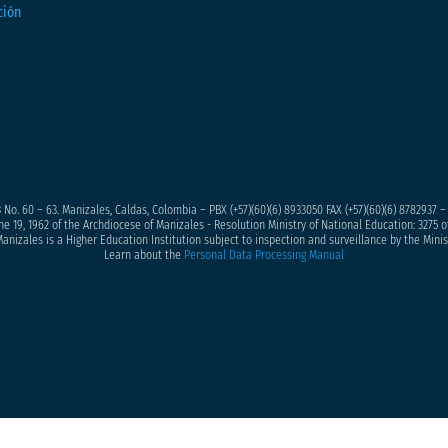
 No. 60 – 63. Manizales, Caldas, Colombia – PBX (+57)
(60)(6) 8933050
FAX (+57)(60)(6) 8782937 
ne 19, 1962 of the Archdiocese of Manizales - Resolution Ministry of National Education: 3275 of
anizales is a Higher Education Institution subject to inspection and surveillance by the Minis
Learn about the
Personal Data Processing Manual