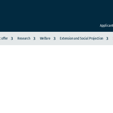
Applican
 offer
Research
Welfare
Extension and Social Projection
 MODA