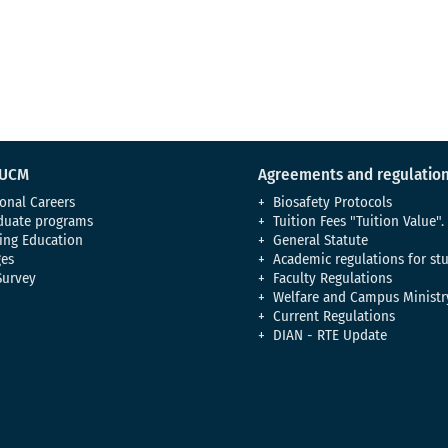
 UCM
Agreements and regulatio
onal Careers
Biosafety Protocols
duate programs
Tuition Fees "Tuition Value".
ing Education
General Statute
es
Academic regulations for st
Survey
Faculty Regulations
Welfare and Campus Ministr
Current Regulations
DIAN - RTE Update