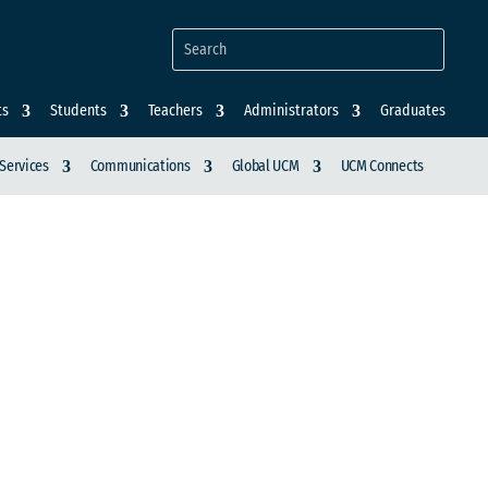
ts
Students
Teachers
Administrators
Graduates
Services
Communications
Global UCM
UCM Connects