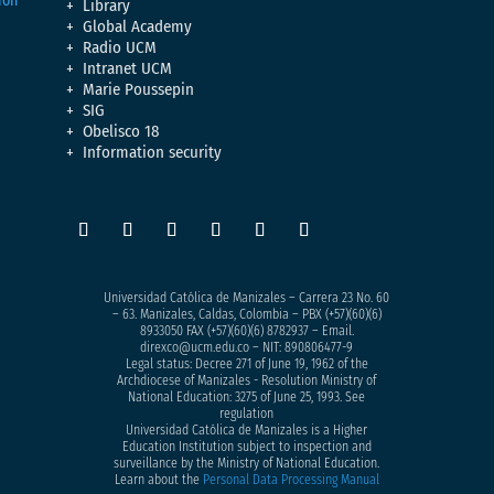
Library
Global Academy
Radio UCM
Intranet UCM
Marie Poussepin
SIG
Obelisco 18
Information security
Universidad Católica de Manizales – Carrera 23 No. 60
– 63. Manizales, Caldas, Colombia – PBX (+57)
(60)(6)
8933050
FAX (+57)(60)(6) 8782937 – Email.
direxco@ucm.edu.co – NIT: 890806477-9
Legal status: Decree 271 of June 19, 1962 of the
Archdiocese of Manizales - Resolution Ministry of
National Education: 3275 of June 25, 1993. See
regulation
Universidad Católica de Manizales is a Higher
Education Institution subject to inspection and
surveillance by the Ministry of National Education.
Learn about the
Personal Data Processing Manual