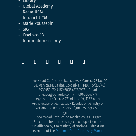
Library
Global Academy
Radio UCM
Intranet UCM
Marie Poussepin
SIG
Obelisco 18
Information security
Universidad Católica de Manizales – Carrera 23 No. 60
– 63. Manizales, Caldas, Colombia – PBX (+57)
(60)(6)
8933050
FAX (+57)(60)(6) 8782937 – Email.
direxco@ucm.edu.co – NIT: 890806477-9
Legal status: Decree 271 of June 19, 1962 of the
Archdiocese of Manizales - Resolution Ministry of
National Education: 3275 of June 25, 1993. See
regulation
Universidad Católica de Manizales is a Higher
Education Institution subject to inspection and
surveillance by the Ministry of National Education.
Learn about the
Personal Data Processing Manual