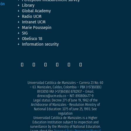
Library
Global Academy
Radio UCM
Intranet UCM
Marie Poussepin
SIG
Obelisco 18
Information security
Universidad Católica de Manizales – Carrera 23 No. 60
– 63. Manizales, Caldas, Colombia – PBX (+57)
(60)(6)
8933050
FAX (+57)(60)(6) 8782937 – Email.
direxco@ucm.edu.co – NIT: 890806477-9
Legal status: Decree 271 of June 19, 1962 of the
Archdiocese of Manizales - Resolution Ministry of
National Education: 3275 of June 25, 1993. See
regulation
Universidad Católica de Manizales is a Higher
Education Institution subject to inspection and
surveillance by the Ministry of National Education.
Learn about the
Personal Data Processing Manual