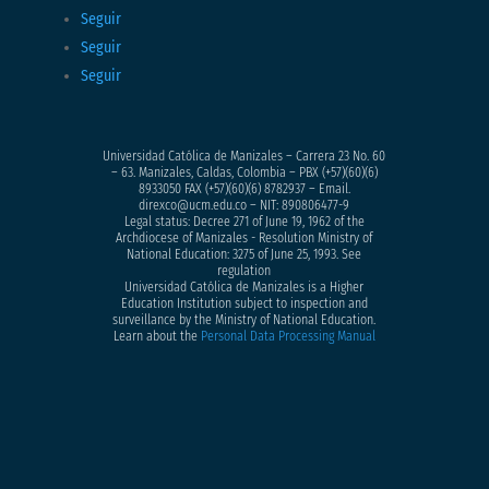
Seguir
Seguir
Seguir
Universidad Católica de Manizales – Carrera 23 No. 60
– 63. Manizales, Caldas, Colombia – PBX (+57)
(60)(6)
8933050
FAX (+57)(60)(6) 8782937 – Email.
direxco@ucm.edu.co – NIT: 890806477-9
Legal status: Decree 271 of June 19, 1962 of the
Archdiocese of Manizales - Resolution Ministry of
National Education: 3275 of June 25, 1993. See
regulation
Universidad Católica de Manizales is a Higher
Education Institution subject to inspection and
surveillance by the Ministry of National Education.
Learn about the
Personal Data Processing Manual