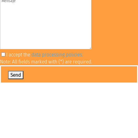
I accept the
data processing policies.
Note: All fields marked with (*) are required.
Por favor, deja este campo vacío.
Financial opportunities
Learn about different alternatives to finance your
studies