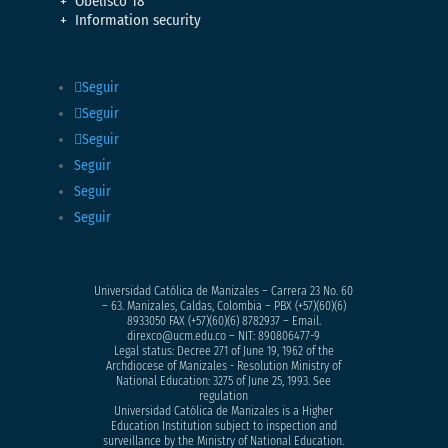
Obelisco 18
Information security
Seguir
Seguir
Seguir
Seguir
Seguir
Seguir
Universidad Católica de Manizales – Carrera 23 No. 60
– 63. Manizales, Caldas, Colombia – PBX (+57)
(60)(6)
8933050
FAX (+57)(60)(6) 8782937 – Email.
direxco@ucm.edu.co – NIT: 890806477-9
Legal status: Decree 271 of June 19, 1962 of the
Archdiocese of Manizales - Resolution Ministry of
National Education: 3275 of June 25, 1993. See
regulation
Universidad Católica de Manizales is a Higher
Education Institution subject to inspection and
surveillance by the Ministry of National Education.