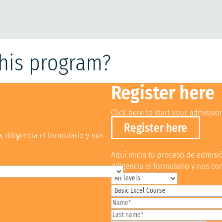
this program?
Register here
Click here to start your admissio
Register here
 diligencia el formulario y nos
Aquí inicia tu proceso de admisió
diligencia el formulario y nos 