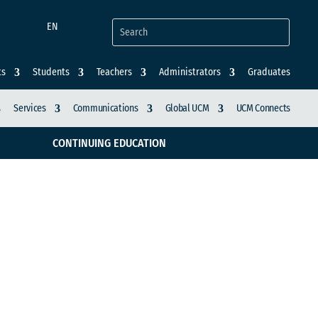
EN
ts
Students
Teachers
Administrators
Graduates
Services
Communications
Global UCM
UCM Connects
CONTINUING EDUCATION