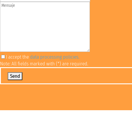
I accept the
data processing policies.
Note: All fields marked with (*) are required.
Por favor, deja este campo vacío.
Financial opportunities