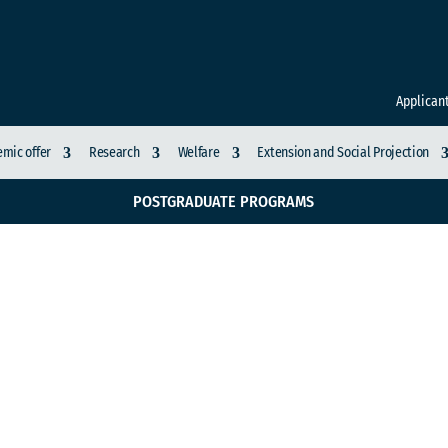
Applican
mic offer
Research
Welfare
Extension and Social Projection
POSTGRADUATE PROGRAMS