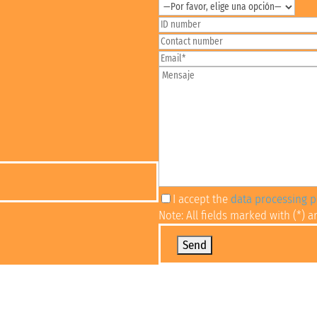
I accept the
data processing po
Note: All fields marked with (*) a
Por favor, deja este campo vacío.
Admission process