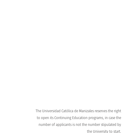
Admission process
Learn about the requirements to become a UCM
Virtual Tour
Meet our campus
The Universidad Católica de Manizales reserves the right
to open its Continuing Education programs, in case the
number of applicants is not the number stipulated by
the University to start.