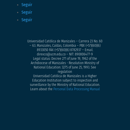
Seguir
Seguir
Seguir
Universidad Católica de Manizales – Carrera 23 No. 60
– 63. Manizales, Caldas, Colombia – PBX (+57)
(60)(6)
8933050
FAX (+57)(60)(6) 8782937 – Email.
direxco@ucm.edu.co – NIT: 890806477-9
Legal status: Decree 271 of June 19, 1962 of the
Archdiocese of Manizales - Resolution Ministry of
National Education: 3275 of June 25, 1993. See
regulation
Universidad Católica de Manizales is a Higher
Education Institution subject to inspection and
surveillance by the Ministry of National Education.
Learn about the
Personal Data Processing Manual