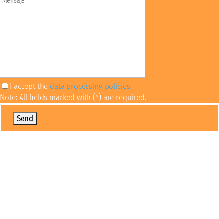
I accept the
data processing policies.
Note: All fields marked with (*) are required.
Por favor, deja este campo vacío.
Financial opportunities
Learn about different alternatives to finance your
studies