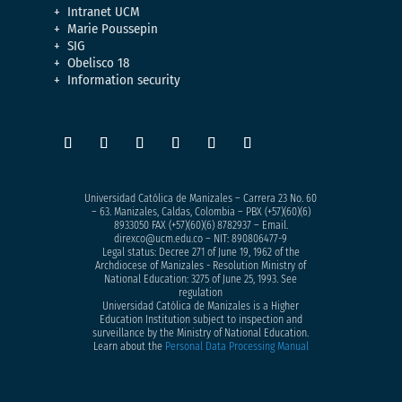
Intranet UCM
Marie Poussepin
SIG
Obelisco 18
Information security
Universidad Católica de Manizales – Carrera 23 No. 60
– 63. Manizales, Caldas, Colombia – PBX (+57)
(60)(6)
8933050
FAX (+57)(60)(6) 8782937 – Email.
direxco@ucm.edu.co – NIT: 890806477-9
Legal status: Decree 271 of June 19, 1962 of the
Archdiocese of Manizales - Resolution Ministry of
National Education: 3275 of June 25, 1993. See
regulation
Universidad Católica de Manizales is a Higher
Education Institution subject to inspection and
surveillance by the Ministry of National Education.
Learn about the
Personal Data Processing Manual