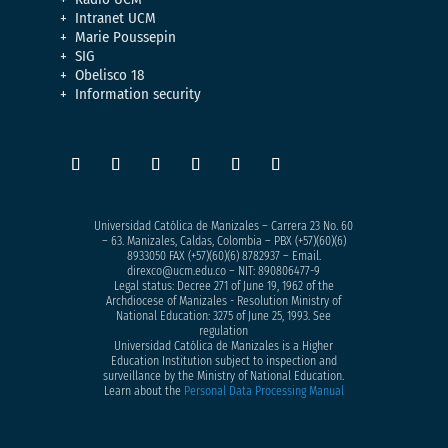
Intranet UCM
Marie Poussepin
SIG
Obelisco 18
Information security
Universidad Católica de Manizales – Carrera 23 No. 60
– 63. Manizales, Caldas, Colombia – PBX (+57)
(60)(6)
8933050
FAX (+57)(60)(6) 8782937 – Email.
direxco@ucm.edu.co – NIT: 890806477-9
Legal status: Decree 271 of June 19, 1962 of the
Archdiocese of Manizales - Resolution Ministry of
National Education: 3275 of June 25, 1993. See
regulation
Universidad Católica de Manizales is a Higher
Education Institution subject to inspection and
surveillance by the Ministry of National Education.
Learn about the
Personal Data Processing Manual