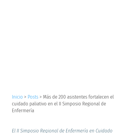
asistentes fortalecen
el cuidado paliativo
en el II Simposio
Regional de
Enfermería
Inicio
>
Posts
>
Más de 200 asistentes fortalecen el
cuidado paliativo en el II Simposio Regional de
Enfermería
El II Simposio Regional de Enfermería en Cuidado