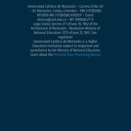
Universidad Católica de Manizales – Carrera 23 No. 60
– 63. Manizales, Caldas, Colombia – PBX (+57)
(60)(6)
8933050
FAX (+57)(60)(6) 8782937 – Email.
direxco@ucm.edu.co – NIT: 890806477-9
Legal status: Decree 271 of June 19, 1962 of the
Archdiocese of Manizales - Resolution Ministry of
National Education: 3275 of June 25, 1993. See
regulation
Universidad Católica de Manizales is a Higher
Education Institution subject to inspection and
surveillance by the Ministry of National Education.
Learn about the
Personal Data Processing Manual