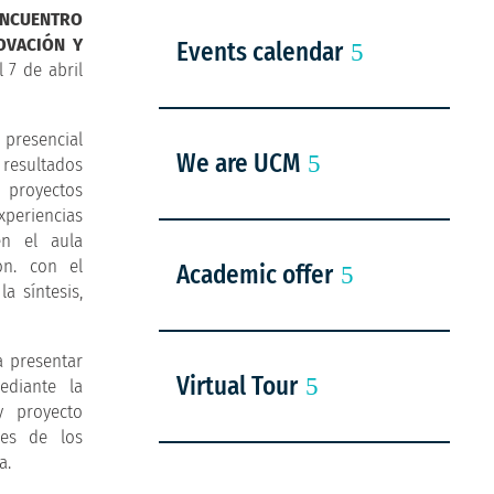
ENCUENTRO
NOVACIÓN Y
Events calendar
l 7 de abril
 presencial
We are UCM
 resultados
 proyectos
experiencias
en el aula
ón. con el
Academic offer
a síntesis,
a presentar
Virtual Tour
ediante la
 proyecto
res de los
a.