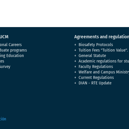
 UCM
Agreements and regulatio
onal Careers
Biosafety Protocols
duate programs
Tuition Fees "Tuition Value".
ing Education
General Statute
es
Academic regulations for st
Survey
Faculty Regulations
Welfare and Campus Ministr
Current Regulations
DIAN - RTE Update