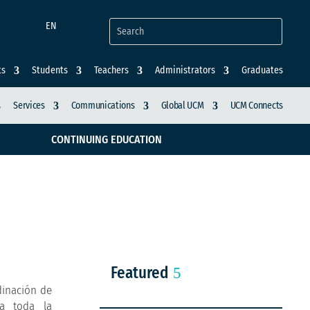
EN
ts
Students
Teachers
Administrators
Graduates
Services
Communications
Global UCM
UCM Connects
CONTINUING EDUCATION
Featured
dinación de
 a toda la