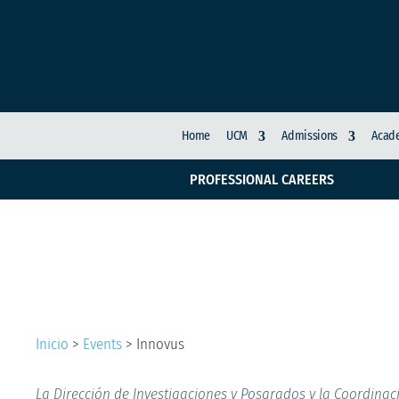
Home
UCM
Admissions
Acade
PROFESSIONAL CAREERS
Innovus
Inicio
>
Events
>
Innovus
La Dirección de Investigaciones y Posgrados y la Coordinac