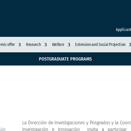
Applican
mic offer
Research
Welfare
Extension and Social Projection
POSTGRADUATE PROGRAMS
La Dirección de Investigaciones y Posgrados y la Coor
Investigación e Innovación invita a participar
ión