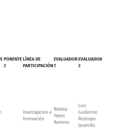
E
PONENTE
LÍNEA DE
EVALUADOR
EVALUADOR
2
PARTICIPACIÓN
1
2
Luis
Natalia
n
Investigación e
Guillermo
Yepes
Innovación
Restrepo
Ramirez
Jaramillo