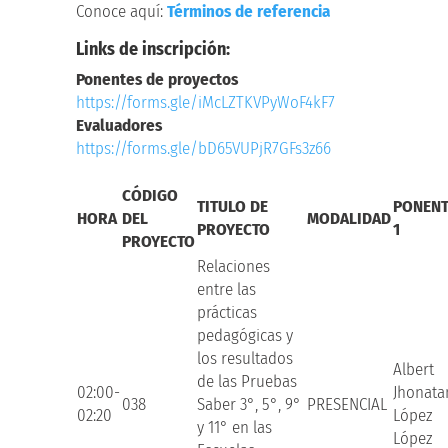
Conoce aquí:
Términos de referencia
Links de inscripción:
Ponentes de proyectos
https://forms.gle/
iMcLZTKVPyWoF4kF7
Evaluadores
https://forms.gle/
bD65VUPjR7GFs3z66
CÓDIGO
TITULO DE
PONENT
HORA
DEL
MODALIDAD
PROYECTO
1
PROYECTO
Relaciones
entre las
prácticas
pedagógicas y
los resultados
Albert
de las Pruebas
02:00-
Jhonata
038
Saber 3°, 5°, 9°
PRESENCIAL
02:20
López
y 11° en las
López