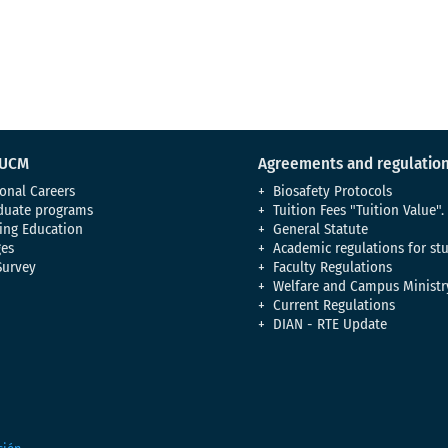
 UCM
Agreements and regulatio
onal Careers
Biosafety Protocols
duate programs
Tuition Fees "Tuition Value".
ing Education
General Statute
es
Academic regulations for st
Survey
Faculty Regulations
Welfare and Campus Ministr
Current Regulations
DIAN - RTE Update