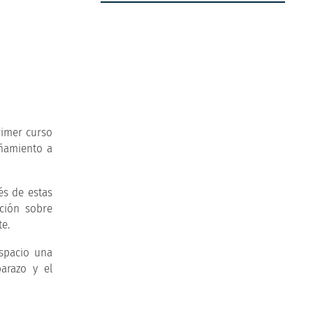
rimer curso
añamiento a
és de estas
ación sobre
te.
espacio una
barazo y el