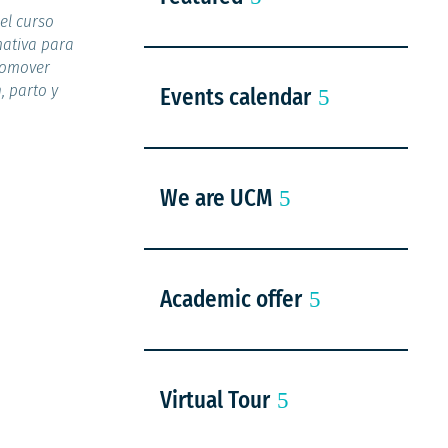
el curso
mativa para
romover
, parto y
Events calendar
We are UCM
Academic offer
Virtual Tour