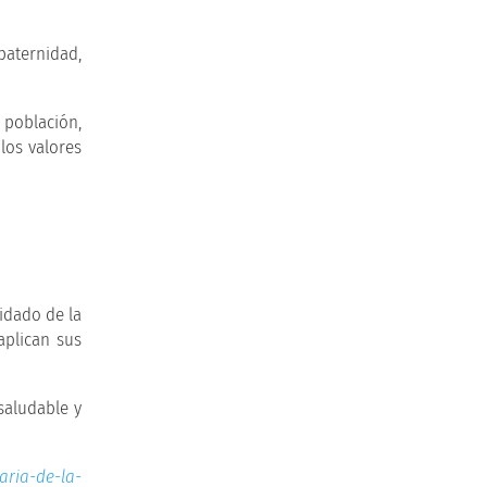
paternidad,
 población,
los valores
idado de la
aplican sus
saludable y
ria-de-la-