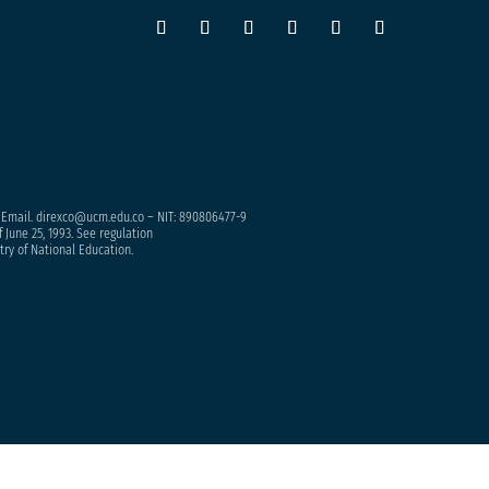
– Email. direxco@ucm.edu.co – NIT: 890806477-9
 June 25, 1993. See regulation
try of National Education.