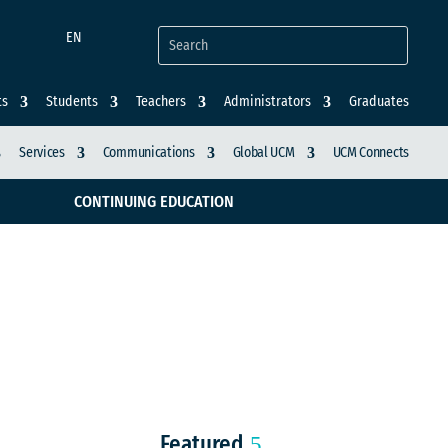
EN
ts
Students
Teachers
Administrators
Graduates
Services
Communications
Global UCM
UCM Connects
CONTINUING EDUCATION
r curso
Feliz” en la UCM
Featured