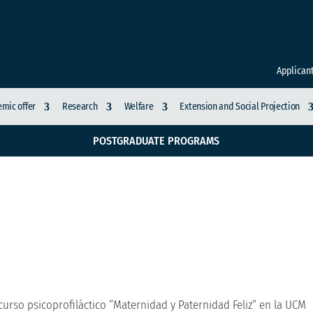
Applican
mic offer
Research
Welfare
Extension and Social Projection
POSTGRADUATE PROGRAMS
ería lideran el prime
ternidad y Paternidad 
curso psicoprofiláctico “Maternidad y Paternidad Feliz” en la UCM