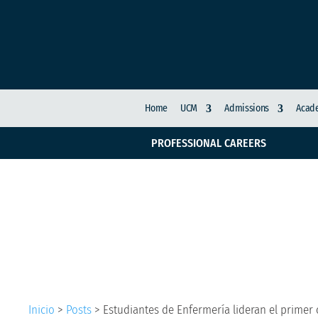
Home
UCM
Admissions
Acade
PROFESSIONAL CAREERS
Estudiantes de Enferm
psicoprofiláctico “Ma
Inicio
>
Posts
>
Estudiantes de Enfermería lideran el primer 