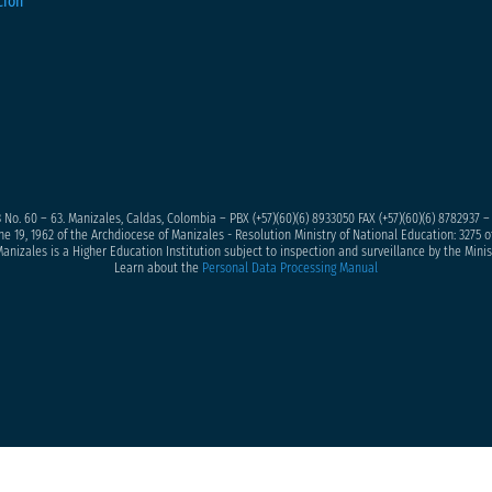
 No. 60 – 63. Manizales, Caldas, Colombia – PBX (+57)
(60)(6) 8933050
FAX (+57)(60)(6) 8782937 
ne 19, 1962 of the Archdiocese of Manizales - Resolution Ministry of National Education: 3275 of
anizales is a Higher Education Institution subject to inspection and surveillance by the Minis
Learn about the
Personal Data Processing Manual