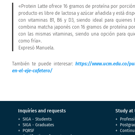
«Protein Latte ofrece 16 gramos de proteína por porción
producto es libre de lactosa y azúcar añadida y está dis
con vitaminas B1, B6 y D3, siendo ideal para quienes 
combina matcha japonés con 16 gramos de proteína por p
con las mismas vitaminas, siendo una opción para quie
como fría».
Expresó Manuela.
También te puede interesar:
https://www.ucm.edu.co/pub
en-el-eje-cafetero/
Inquiries and requests
Study at
SIGA - Students
Professi
SIGA - Graduates
Postgra
PQRSF
Continu