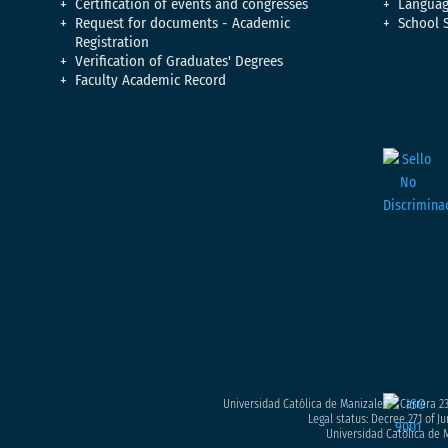
Certification of events and congresses
Languag
Request for documents - Academic
School 
Registration
Verification of Graduates' Degrees
Faculty Academic Record
Universidad Católica de Manizales – Carrera 23
Legal status: Decree 271 of Ju
Universidad Católica de M