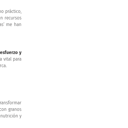
o práctico,
con recursos
eas’ me han
e
esfuerzo y
 vital para
rca.
transformar
 con granos
nutrición y