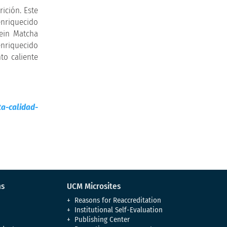
ición. Este
enriquecido
tein Matcha
enriquecido
to caliente
a-calidad-
ns
UCM Microsites
Reasons for Reaccreditation
Institutional Self-Evaluation
Publishing Center