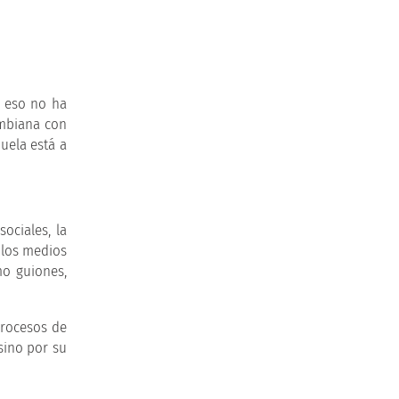
o eso no ha
mbiana con
uela está a
ociales, la
 los medios
mo guiones,
procesos de
 sino por su