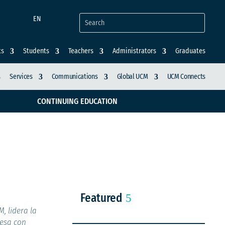
EN
ts
Students
Teachers
Administrators
Graduates
Services
Communications
Global UCM
UCM Connects
CONTINUING EDUCATION
el sello UCM
Featured
, lidera la
resa con