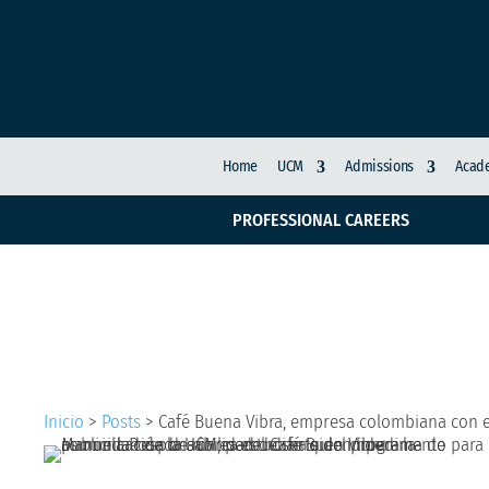
Home
UCM
Admissions
Acade
PROFESSIONAL CAREERS
Café Buena Vibra, em
Inicio
>
Posts
>
Café Buena Vibra, empresa colombiana con e