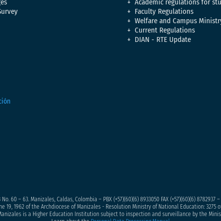
es
Academic regulations for st
Survey
Faculty Regulations
Welfare and Campus Ministr
Current Regulations
DIAN - RTE Update
 No. 60 – 63. Manizales, Caldas, Colombia – PBX (+57)
(60)(6) 8933050
FAX (+57)(60)(6) 8782937 
ne 19, 1962 of the Archdiocese of Manizales - Resolution Ministry of National Education: 3275 of
anizales is a Higher Education Institution subject to inspection and surveillance by the Minis