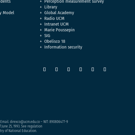
udents
Perception measurement survey
Library
y Model
Global Academy
Radio UCM
Intranet UCM
Marie Poussepin
SIG
Obelisco 18
Information security
– Email. direxco@ucm.edu.co – NIT: 890806477-9
 June 25, 1993. See regulation
try of National Education.