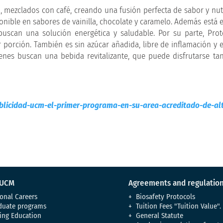
, mezclados con café, creando una fusión perfecta de sabor y nutr
ponible en sabores de vainilla, chocolate y caramelo. Además está 
buscan una solución energética y saludable. Por su parte, Pro
orción. También es sin azúcar añadida, libre de inflamación y 
nes buscan una bebida revitalizante, que puede disfrutarse tan
licidad-ucm-el-primer-programa-en-su-area-acreditado-de-alt
 UCM
Agreements and regulatio
onal Careers
Biosafety Protocols
duate programs
Tuition Fees "Tuition Value".
ing Education
General Statute