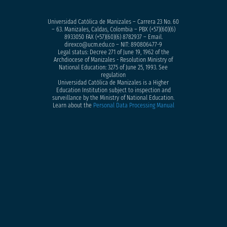
Universidad Católica de Manizales – Carrera 23 No. 60
– 63. Manizales, Caldas, Colombia – PBX (+57)
(60)(6)
8933050
FAX (+57)(60)(6) 8782937 – Email.
direxco@ucm.edu.co – NIT: 890806477-9
Legal status: Decree 271 of June 19, 1962 of the
Archdiocese of Manizales - Resolution Ministry of
National Education: 3275 of June 25, 1993. See
regulation
Universidad Católica de Manizales is a Higher
Education Institution subject to inspection and
surveillance by the Ministry of National Education.
Learn about the
Personal Data Processing Manual