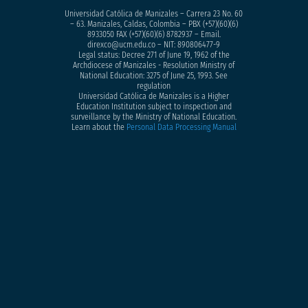
Universidad Católica de Manizales – Carrera 23 No. 60
– 63. Manizales, Caldas, Colombia – PBX (+57)
(60)(6)
8933050
FAX (+57)(60)(6) 8782937 – Email.
direxco@ucm.edu.co – NIT: 890806477-9
Legal status: Decree 271 of June 19, 1962 of the
Archdiocese of Manizales - Resolution Ministry of
National Education: 3275 of June 25, 1993. See
regulation
Universidad Católica de Manizales is a Higher
Education Institution subject to inspection and
surveillance by the Ministry of National Education.
Learn about the
Personal Data Processing Manual