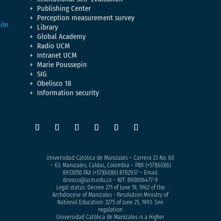
Publishing Center
Perception measurement survey
Library
Global Academy
Radio UCM
Intranet UCM
Marie Poussepin
SIG
Obelisco 18
Information security
Universidad Católica de Manizales – Carrera 23 No. 60
– 63. Manizales, Caldas, Colombia – PBX (+57)
(60)(6)
8933050
FAX (+57)(60)(6) 8782937 – Email.
direxco@ucm.edu.co – NIT: 890806477-9
Legal status: Decree 271 of June 19, 1962 of the
Archdiocese of Manizales - Resolution Ministry of
National Education: 3275 of June 25, 1993. See
regulation
Universidad Católica de Manizales is a Higher