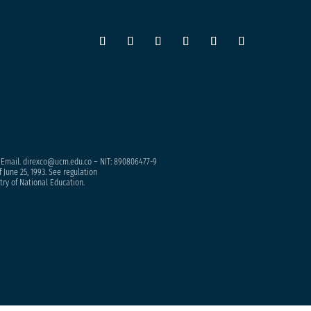
– Email. direxco@ucm.edu.co – NIT: 890806477-9
 June 25, 1993. See regulation
try of National Education.