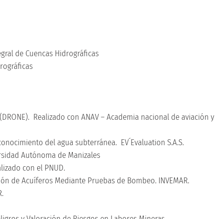
egral de Cuencas Hidrográficas
drográficas
ONE). Realizado con ANAV – Academia nacional de aviación y
conocimiento del agua subterránea. EV´Evaluation S.A.S.
rsidad Autónoma de Manizales
lizado con el PNUD.
ación de Acuíferos Mediante Pruebas de Bombeo. INVEMAR.
R.
.
eligros y Valoración de Riesgos en Labores Mineras.