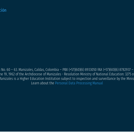
 No. 60 – 63. Manizales, Caldas, Colombia – PBX (+57)
(60)(6) 8933050
FAX (+57)(60)(6) 8782937 
ne 19, 1962 of the Archdiocese of Manizales - Resolution Ministry of National Education: 3275 of
anizales is a Higher Education Institution subject to inspection and surveillance by the Minis
Learn about the
Personal Data Processing Manual