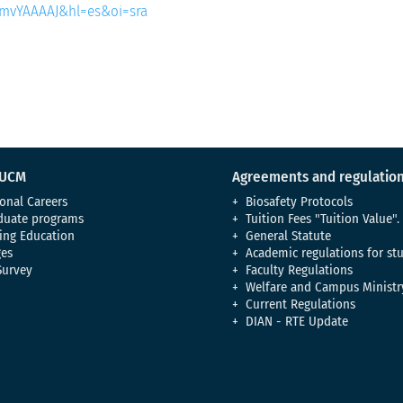
gQmvYAAAAJ&hl=es&oi=sra
 UCM
Agreements and regulatio
onal Careers
Biosafety Protocols
duate programs
Tuition Fees "Tuition Value".
ing Education
General Statute
es
Academic regulations for st
Survey
Faculty Regulations
Welfare and Campus Ministr
Current Regulations
DIAN - RTE Update