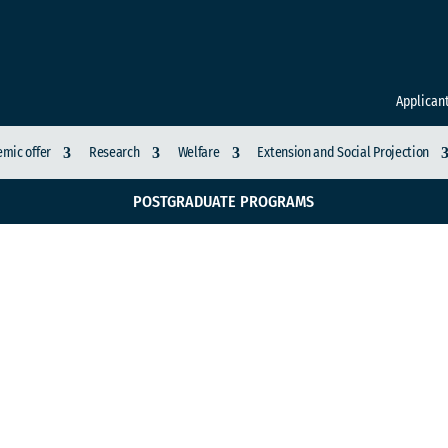
Applican
mic offer
Research
Welfare
Extension and Social Projection
POSTGRADUATE PROGRAMS