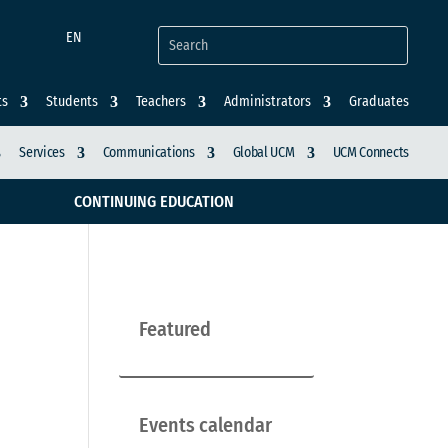
EN
ts
Students
Teachers
Administrators
Graduates
Services
Communications
Global UCM
UCM Connects
CONTINUING EDUCATION
Featured
Events calendar