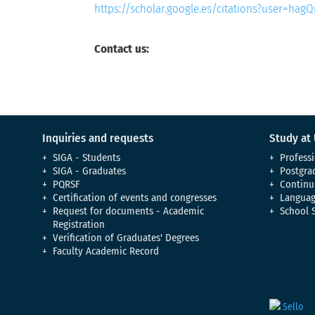
https://scholar.google.es/citations?user=ha
Contact us:
Inquiries and requests
Study at
SIGA - Students
Professi
SIGA - Graduates
Postgra
PQRSF
Continu
Certification of events and congresses
Languag
Request for documents - Academic
School 
Registration
Verification of Graduates' Degrees
Faculty Academic Record