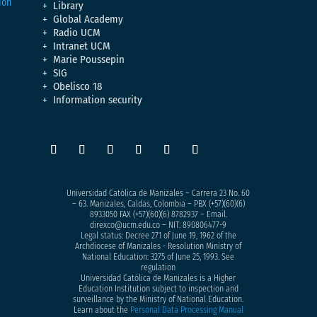
Library
Global Academy
Radio UCM
Intranet UCM
Marie Poussepin
SIG
Obelisco 18
Information security
Universidad Católica de Manizales – Carrera 23 No. 60
– 63. Manizales, Caldas, Colombia – PBX (+57)
(60)(6)
8933050
FAX (+57)(60)(6) 8782937 – Email.
direxco@ucm.edu.co – NIT: 890806477-9
Legal status: Decree 271 of June 19, 1962 of the
Archdiocese of Manizales - Resolution Ministry of
National Education: 3275 of June 25, 1993. See
regulation
Universidad Católica de Manizales is a Higher
Education Institution subject to inspection and
surveillance by the Ministry of National Education.
Learn about the
Personal Data Processing Manual