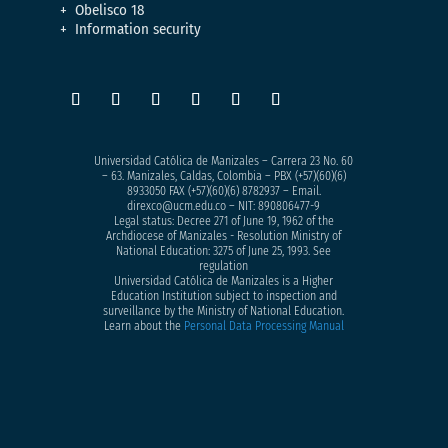
Obelisco 18
Information security
Universidad Católica de Manizales – Carrera 23 No. 60
– 63. Manizales, Caldas, Colombia – PBX (+57)
(60)(6)
8933050
FAX (+57)(60)(6) 8782937 – Email.
direxco@ucm.edu.co – NIT: 890806477-9
Legal status: Decree 271 of June 19, 1962 of the
Archdiocese of Manizales - Resolution Ministry of
National Education: 3275 of June 25, 1993. See
regulation
Universidad Católica de Manizales is a Higher
Education Institution subject to inspection and
surveillance by the Ministry of National Education.
Learn about the
Personal Data Processing Manual