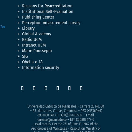
Reasons for Reaccreditation
Institutional Self-Evaluation
Publishing Center
Perception measurement survey
Library
Global Academy
Radio UCM
Intranet UCM
Marie Poussepin
SIG
Obelisco 18
Information security
Universidad Católica de Manizales – Carrera 23 No. 60
– 63. Manizales, Caldas, Colombia – PBX (+57)
(60)(6)
8933050
FAX (+57)(60)(6) 8782937 – Email.
direxco@ucm.edu.co – NIT: 890806477-9
Legal status: Decree 271 of June 19, 1962 of the
Archdiocese of Manizales - Resolution Ministry of