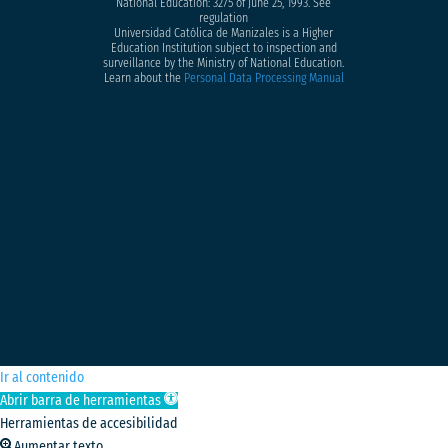
National Education: 3275 of June 25, 1993. See
regulation
Universidad Católica de Manizales is a Higher
Education Institution subject to inspection and
surveillance by the Ministry of National Education.
Learn about the
Personal Data Processing Manual
Ir al contenido
Abrir barra de herramientas
Herramientas de accesibilidad
Aumentar texto