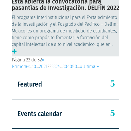
Está abierta la convocatoria para
pasantías de Investigación. DELFÍN 2022
El programa Interinstitucional para el Fortalecimiento
de la Investigación y el Posgrado del Pacífico – Delfín-
México, es un programa de movilidad de estudiantes,
tiene como propósito fomentar la formación del
capital intelectual de alto nivel académico, que en...
+
Página 22 de 52
«
Primera
«
...
10
...
20
21
22
23
24
...
30
40
50
...
»
Última »
Featured
Events calendar