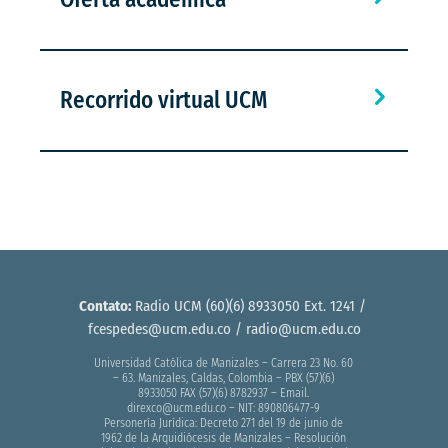
Recorrido virtual UCM
Contato:
Radio UCM (60)(6) 8933050 Ext. 1241 /
fcespedes@ucm.edu.co
/ radio@ucm.edu.co
Universidad Católica de Manizales – Carrera 23 No. 60
– 63. Manizales, Caldas, Colombia – PBX (57)(6)
8933050 FAX (57)(6) 8782937 – Email.
direxco@ucm.edu.co – NIT: 890806477-9
Personería Jurídica: Decreto 271 del 19 de junio de
1962 de la Arquidiócesis de Manizales – Resolución