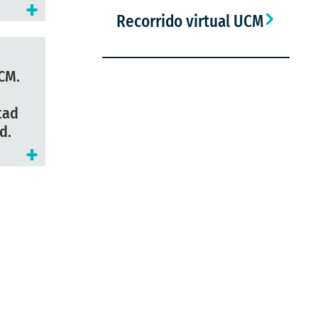
+
Recorrido virtual UCM
CM.
tad
d.
+