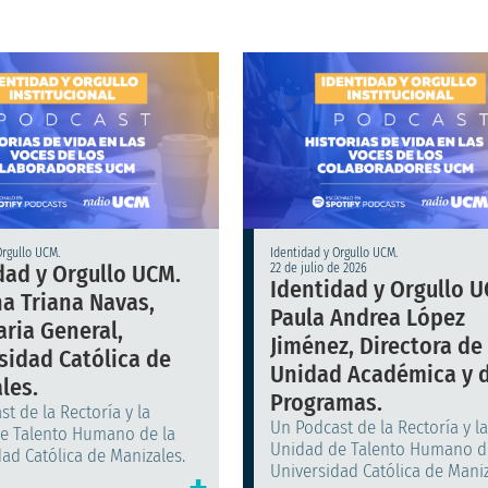
Orgullo UCM.
Identidad y Orgullo UCM.
dad y Orgullo UCM.
22 de julio de 2026
Identidad y Orgullo U
na Triana Navas,
Paula Andrea López
aria General,
Jiménez, Directora de
sidad Católica de
Unidad Académica y 
les.
Programas.
t de la Rectoría y la
Un Podcast de la Rectoría y l
e Talento Humano de la
Unidad de Talento Humano d
ad Católica de Manizales.
Universidad Católica de Maniz
+