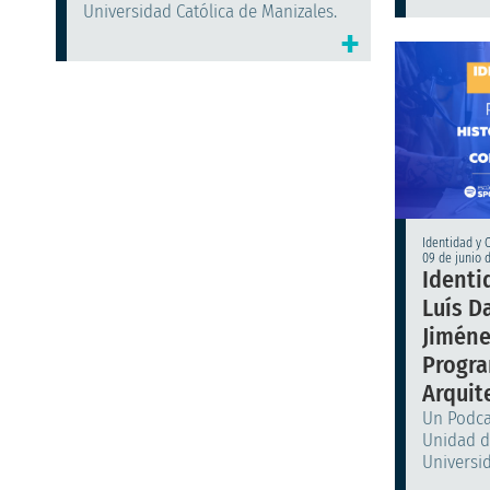
Universidad Católica de Manizales.
+
Identidad y 
09 de junio 
Identi
Luís D
Jiméne
Progr
Arquit
Un Podcas
Unidad d
Universid