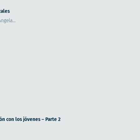
zales
 Angela…
xión con los jóvenes – Parte 2