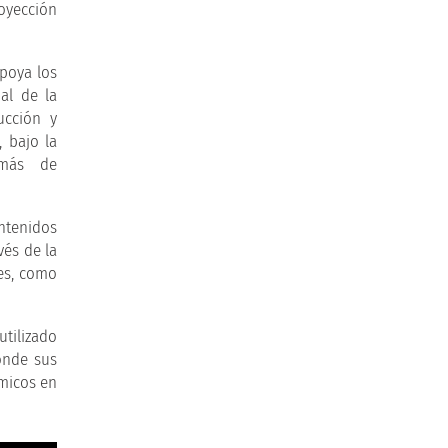
oyección
poya los
al de la
ucción y
 bajo la
emás de
ontenidos
vés de la
les, como
tilizado
onde sus
micos en