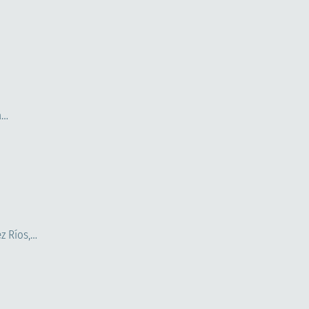
a…
z Ríos,…