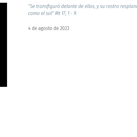
"Se transfiguró delante de ellos, y su rostro respla
como el sol" Mt 17, 1 - 9.
4 de agosto de 2023