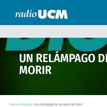
UN RELÁMPAGO DE
MORIR
Home
>
Entradas
>
Un relámpago de luz antes de morir