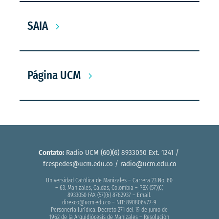
SAIA
Página UCM
Contato:
Radio UCM (60)(6) 8933050 Ext. 1241 /
fcespedes@ucm.edu.co
/ radio@ucm.edu.co
Universidad Católica de Manizales – Carrera 23 No. 60
– 63. Manizales, Caldas, Colombia – PBX (57)(6)
8933050 FAX (57)(6) 8782937 – Email.
direxco@ucm.edu.co – NIT: 890806477-9
Personería Jurídica: Decreto 271 del 19 de junio de
1962 de la Arquidiócesis de Manizales – Resolución