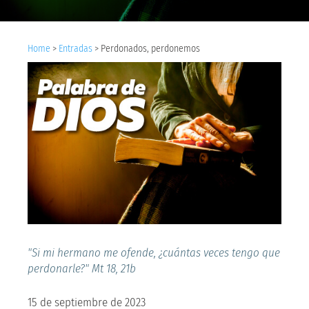
Home
>
Entradas
>
Perdonados, perdonemos
"Si mi hermano me ofende, ¿cuántas veces tengo que
perdonarle?" Mt 18, 21b
15 de septiembre de 2023