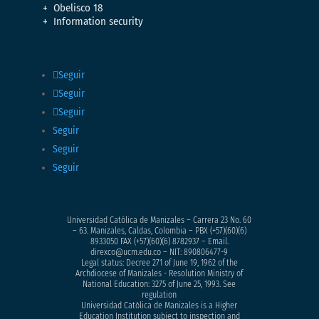
Obelisco 18
Information security
Seguir
Seguir
Seguir
Seguir
Seguir
Seguir
Universidad Católica de Manizales – Carrera 23 No. 60
– 63. Manizales, Caldas, Colombia – PBX (+57)
(60)(6)
8933050
FAX (+57)(60)(6) 8782937 – Email.
direxco@ucm.edu.co – NIT: 890806477-9
Legal status: Decree 271 of June 19, 1962 of the
Archdiocese of Manizales - Resolution Ministry of
National Education: 3275 of June 25, 1993. See
regulation
Universidad Católica de Manizales is a Higher
Education Institution subject to inspection and