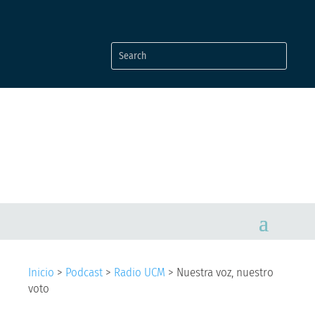
Inicio
>
Podcast
>
Radio UCM
>
Nuestra voz, nuestro
voto