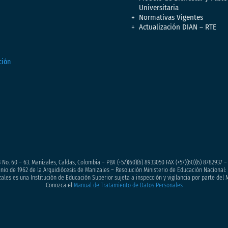
Universitaria
Normativas Vigentes
Actualización DIAN – RTE
 No. 60 – 63. Manizales, Caldas, Colombia – PBX (+57)
(60)(6) 8933050
FAX (+57)(60)(6) 8782937 
junio de 1962 de la Arquidiócesis de Manizales – Resolución Ministerio de Educación Nacional: 
ales es una Institución de Educación Superior sujeta a inspección y vigilancia por parte del 
Conozca el
Manual de Tratamiento de Datos Personales