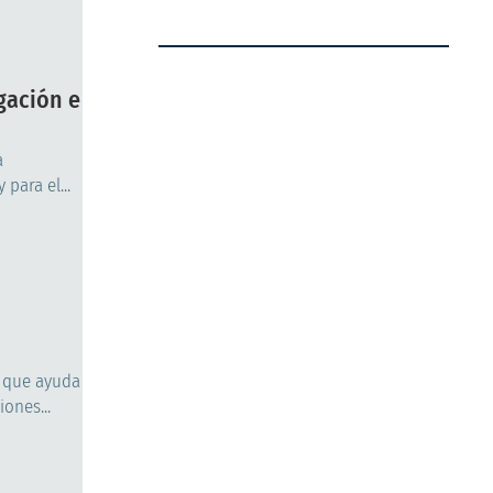
gación e
a
para el...
a que ayuda
ones...