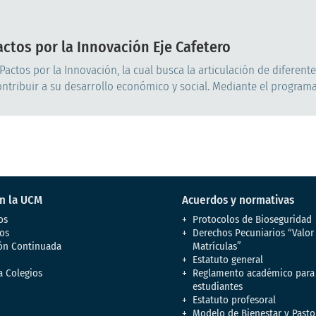
Pactos por la Innovación Eje Cafetero
actos por la Innovación, la cual busca la articulación de diferent
ntribuir a su desarrollo económico y social. Mediante el programa.
en la UCM
Acuerdos y normativas
os
Protocolos de Bioseguridad
os
Derechos Pecuniarios “Valor
ón Continuada
Matrículas”
Estatuto general
a Colegios
Reglamento académico para
estudiantes
Estatuto profesoral
Modelo de Bienestar y Pasto