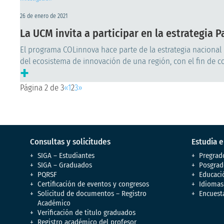
26 de enero de 2021
La UCM invita a participar en la estrategia 
El programa COLinnova hace parte de la estrategia nacional P
del ecosistema de innovación de una región, con el fin de co
+
Página 2 de 3
«
1
2
3
»
Consultas y solicitudes
Estudia 
SIGA – Estudiantes
Pregrad
SIGA – Graduados
Posgrad
PQRSF
Educaci
Certificación de eventos y congresos
Idiomas
Solicitud de documentos – Registro
Encuest
Académico
Verificación de titulo graduados
Registro académico del profesor