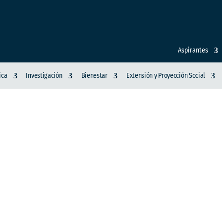
Aspirantes
ica
Investigación
Bienestar
Extensión y Proyección Social
VESTIGACIONES Y POS