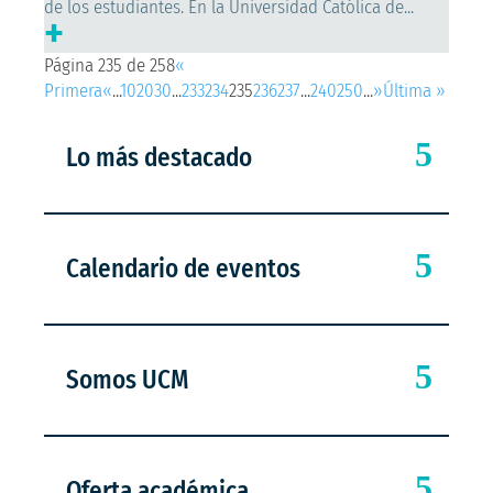
de los estudiantes. En la Universidad Católica de...
+
Página 235 de 258
«
Primera
«
...
10
20
30
...
233
234
235
236
237
...
240
250
...
»
Última »
Lo más destacado
Calendario de eventos
Somos UCM
Oferta académica