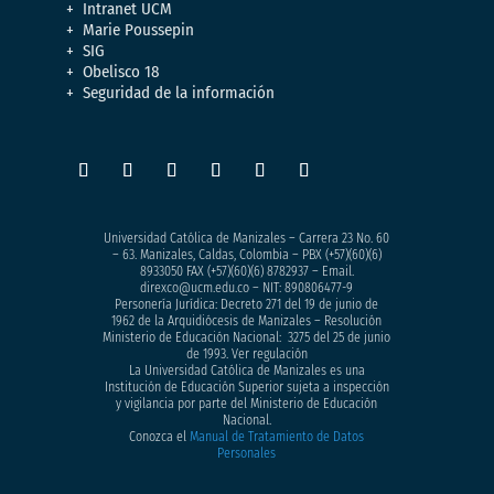
Intranet UCM
Marie Poussepin
SIG
Obelisco 18
Seguridad de la información
Universidad Católica de Manizales – Carrera 23 No. 60
– 63. Manizales, Caldas, Colombia – PBX (+57)
(60)(6)
8933050
FAX (+57)(60)(6) 8782937 – Email.
direxco@ucm.edu.co – NIT: 890806477-9
Personería Jurídica: Decreto 271 del 19 de junio de
1962 de la Arquidiócesis de Manizales – Resolución
Ministerio de Educación Nacional: 3275 del 25 de junio
de 1993. Ver regulación
La Universidad Católica de Manizales es una
Institución de Educación Superior sujeta a inspección
y vigilancia por parte del Ministerio de Educación
Nacional.
Conozca el
Manual de Tratamiento de Datos
Personales