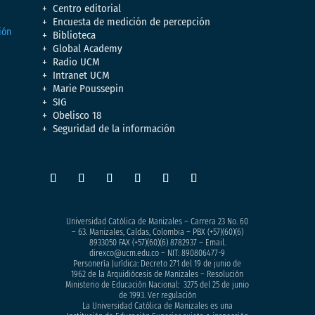
Centro editorial
Encuesta de medición de percepción
Biblioteca
Global Academy
Radio UCM
Intranet UCM
Marie Poussepin
SIG
Obelisco 18
Seguridad de la información
Universidad Católica de Manizales – Carrera 23 No. 60
– 63. Manizales, Caldas, Colombia – PBX (+57)
(60)(6)
8933050
FAX (+57)(60)(6) 8782937 – Email.
direxco@ucm.edu.co – NIT: 890806477-9
Personería Jurídica: Decreto 271 del 19 de junio de
1962 de la Arquidiócesis de Manizales – Resolución
Ministerio de Educación Nacional: 3275 del 25 de junio
de 1993. Ver regulación
La Universidad Católica de Manizales es una