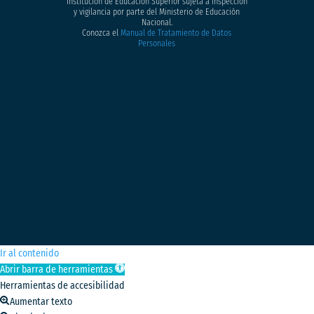
Institución de Educación Superior sujeta a inspección
y vigilancia por parte del Ministerio de Educación
Nacional.
Conozca el
Manual de Tratamiento de Datos
Personales
Ir al contenido
Abrir barra de herramientas
Herramientas de accesibilidad
Aumentar texto